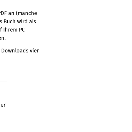
 PDF an (manche
s Buch wird als
f Ihrem PC
en.
 Downloads vier
der