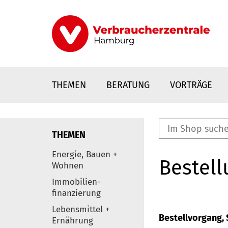
Direkt
zum
Inhalt
THEMEN
BERATUNG
VORTRÄGE
THEMEN
nstaltungen
Energie, Bauen +
Bestell
0
Wohnen
Elemente
Immobilien-
finanzierung
Lebensmittel +
Bestellvorgang, S
Ernährung