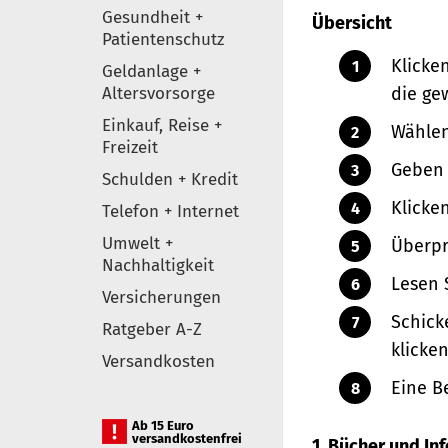
Gesundheit +
Übersicht
Patientenschutz
Klicke
Geldanlage +
Altersvorsorge
die ge
Einkauf, Reise +
Wählen
Freizeit
Geben 
Schulden + Kredit
Klicke
Telefon + Internet
Umwelt +
Überpr
Nachhaltigkeit
Lesen 
Versicherungen
Schick
Ratgeber A-Z
klicken
Versandkosten
Eine B
Ab 15 Euro
versandkostenfrei
1. Bücher und I