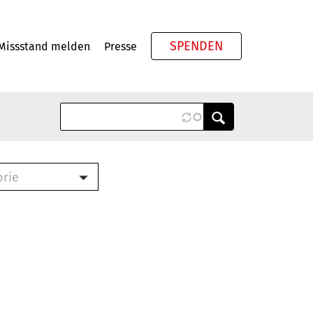
SPENDEN
Missstand melden
Presse
Meta
orie
Book (PDF)
terbrief (RTF)
roschüre (PDF)
cklisten (PDF)
oschüre
ch