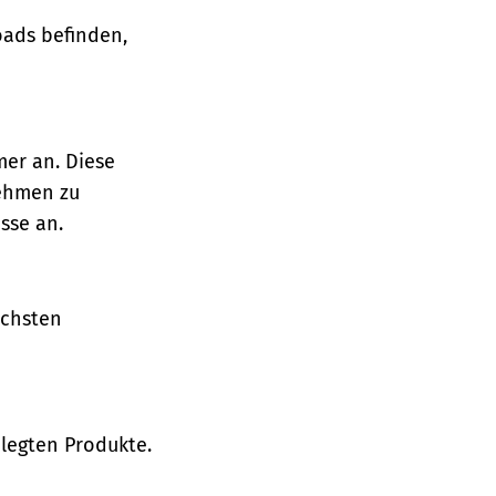
oads befinden,
mer an. Diese
nehmen zu
sse an.
ächsten
legten Produkte.