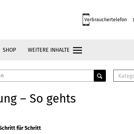
Verbrauchertelefon
SHOP
WEITERE INHALTE
Kateg
E-
Mus
ung – So gehts
E-B
Che
Br
Bu
chritt für Schritt