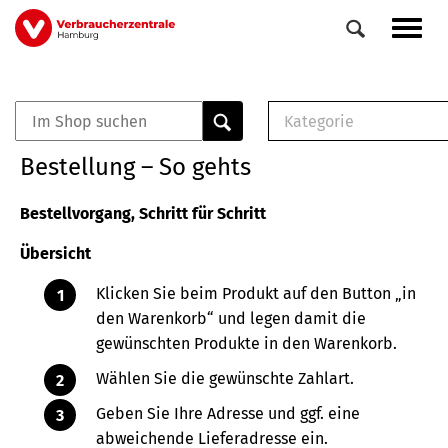
Direkt
Navig
zum
aktiv
Inhalt
Kategorie
0
Veranstaltungen
E-Book (PDF)
Bestellung – So gehts
Elemente
Musterbrief (RTF)
E-Broschüre (PDF
Bestellvorgang, Schritt für Schritt
Checklisten (PDF)
Übersicht
Broschüre
Buch
Klicken Sie beim Produkt auf den Button „in
den Warenkorb“ und legen damit die
gewünschten Produkte in den Warenkorb.
Wählen Sie die gewünschte Zahlart.
Geben Sie Ihre Adresse und ggf. eine
abweichende Lieferadresse ein.