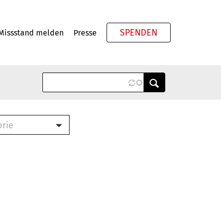
SPENDEN
Missstand melden
Presse
Meta
orie
Book (PDF)
terbrief (RTF)
roschüre (PDF)
cklisten (PDF)
oschüre
ch