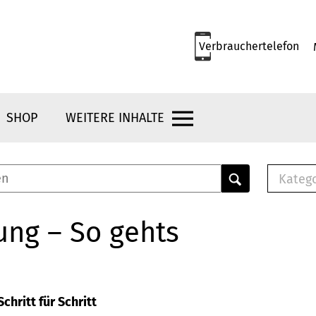
Verbrauchertelefon
SHOP
WEITERE INHALTE
Kateg
E-
Mus
ung – So gehts
E-B
Che
Br
Bu
chritt für Schritt