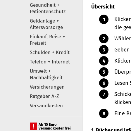
Gesundheit +
Übersicht
Patientenschutz
Klicke
Geldanlage +
Altersvorsorge
die ge
Einkauf, Reise +
Wählen
Freizeit
Geben 
Schulden + Kredit
Klicke
Telefon + Internet
Umwelt +
Überpr
Nachhaltigkeit
Lesen 
Versicherungen
Schick
Ratgeber A-Z
klicken
Versandkosten
Eine B
Ab 15 Euro
versandkostenfrei
1. Bücher und I