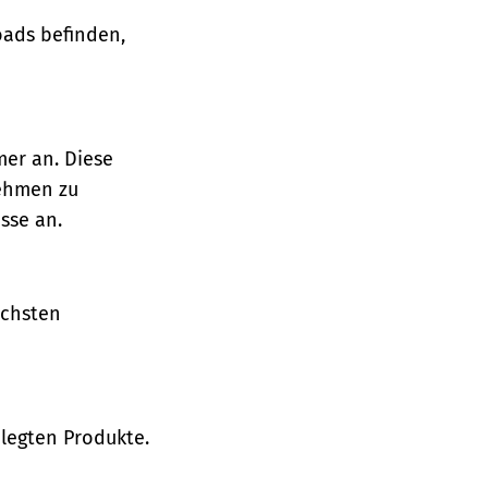
oads befinden,
mer an. Diese
nehmen zu
sse an.
ächsten
legten Produkte.