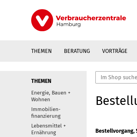
Direkt
zum
Inhalt
THEMEN
BERATUNG
VORTRÄGE
THEMEN
nstaltungen
Energie, Bauen +
Bestell
0
Wohnen
Elemente
Immobilien-
finanzierung
Lebensmittel +
Bestellvorgang, S
Ernährung