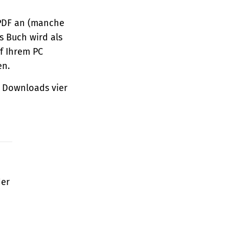
 PDF an (manche
s Buch wird als
f Ihrem PC
en.
 Downloads vier
der