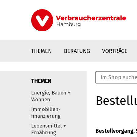
Direkt
zum
Inhalt
THEMEN
BERATUNG
VORTRÄGE
THEMEN
nstaltungen
Energie, Bauen +
Bestell
0
Wohnen
Elemente
Immobilien-
finanzierung
Lebensmittel +
Bestellvorgang, S
Ernährung