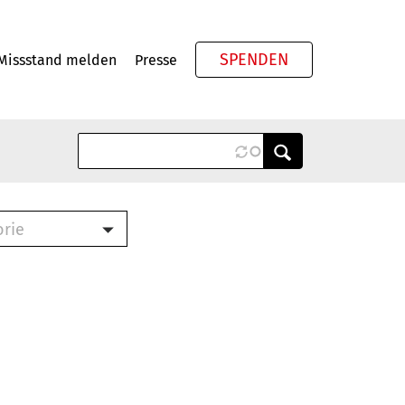
SPENDEN
Missstand melden
Presse
Meta
orie
Book (PDF)
terbrief (RTF)
roschüre (PDF)
cklisten (PDF)
oschüre
ch