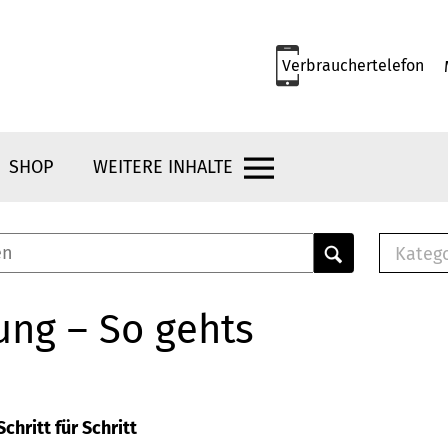
Verbrauchertelefon
SHOP
WEITERE INHALTE
Kateg
E-
Mus
ung – So gehts
E-B
Che
Br
Bu
chritt für Schritt