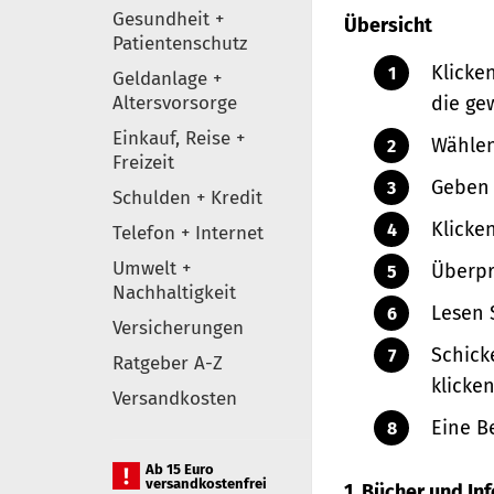
Gesundheit +
Übersicht
Patientenschutz
Klicke
Geldanlage +
Altersvorsorge
die ge
Einkauf, Reise +
Wählen
Freizeit
Geben 
Schulden + Kredit
Klicke
Telefon + Internet
Umwelt +
Überpr
Nachhaltigkeit
Lesen 
Versicherungen
Schick
Ratgeber A-Z
klicken
Versandkosten
Eine B
Ab 15 Euro
versandkostenfrei
1. Bücher und I