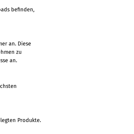
oads befinden,
mer an. Diese
nehmen zu
sse an.
ächsten
legten Produkte.