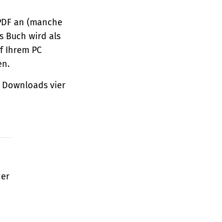
 PDF an (manche
s Buch wird als
f Ihrem PC
en.
 Downloads vier
der