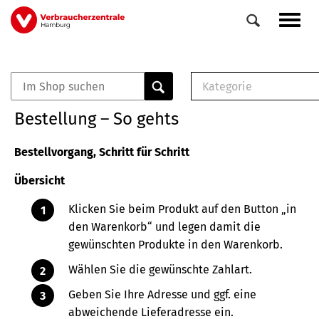
Direkt
Navig
zum
aktiv
Inhalt
Kategorie
0
Veranstaltungen
E-Book (PDF)
Bestellung – So gehts
Elemente
Musterbrief (RTF)
E-Broschüre (PDF
Bestellvorgang, Schritt für Schritt
Checklisten (PDF)
Übersicht
Broschüre
Buch
Klicken Sie beim Produkt auf den Button „in
den Warenkorb“ und legen damit die
gewünschten Produkte in den Warenkorb.
Wählen Sie die gewünschte Zahlart.
Geben Sie Ihre Adresse und ggf. eine
abweichende Lieferadresse ein.