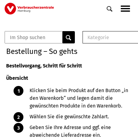
Direkt
Navig
zum
aktiv
Inhalt
Kategorie
0
Veranstaltungen
E-Book (PDF)
Bestellung – So gehts
Elemente
Musterbrief (RTF)
E-Broschüre (PDF
Bestellvorgang, Schritt für Schritt
Checklisten (PDF)
Übersicht
Broschüre
Buch
Klicken Sie beim Produkt auf den Button „in
den Warenkorb“ und legen damit die
gewünschten Produkte in den Warenkorb.
Wählen Sie die gewünschte Zahlart.
Geben Sie Ihre Adresse und ggf. eine
abweichende Lieferadresse ein.