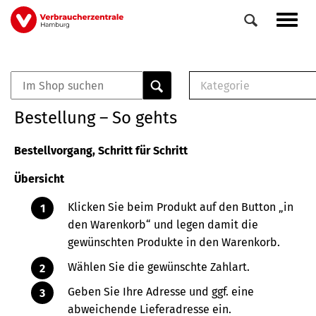
Direkt
Navig
zum
aktiv
Inhalt
Kategorie
0
Veranstaltungen
E-Book (PDF)
Bestellung – So gehts
Elemente
Musterbrief (RTF)
E-Broschüre (PDF
Bestellvorgang, Schritt für Schritt
Checklisten (PDF)
Übersicht
Broschüre
Buch
Klicken Sie beim Produkt auf den Button „in
den Warenkorb“ und legen damit die
gewünschten Produkte in den Warenkorb.
Wählen Sie die gewünschte Zahlart.
Geben Sie Ihre Adresse und ggf. eine
abweichende Lieferadresse ein.