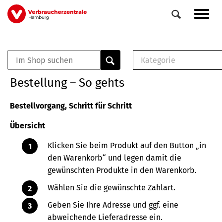
Direkt
Navig
zum
aktiv
Inhalt
Kategorie
0
Veranstaltungen
E-Book (PDF)
Bestellung – So gehts
Elemente
Musterbrief (RTF)
E-Broschüre (PDF
Bestellvorgang, Schritt für Schritt
Checklisten (PDF)
Übersicht
Broschüre
Buch
Klicken Sie beim Produkt auf den Button „in
den Warenkorb“ und legen damit die
gewünschten Produkte in den Warenkorb.
Wählen Sie die gewünschte Zahlart.
Geben Sie Ihre Adresse und ggf. eine
abweichende Lieferadresse ein.