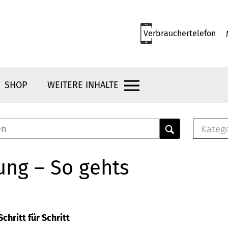
Verbrauchertelefon
SHOP
WEITERE INHALTE
Kateg
E-
Mus
ung – So gehts
E-B
Che
Br
Bu
chritt für Schritt