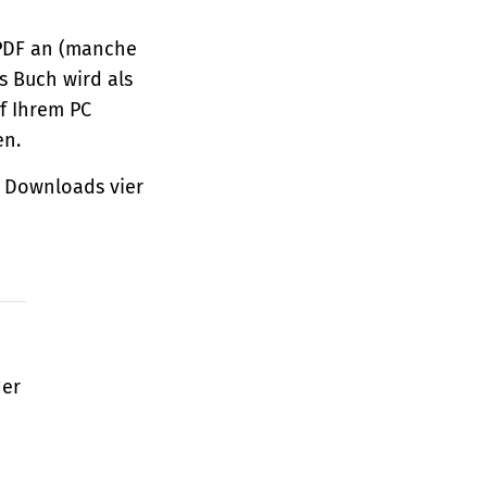
 PDF an (manche
s Buch wird als
f Ihrem PC
en.
 Downloads vier
der