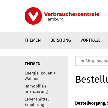
Direkt
zum
Inhalt
THEMEN
BERATUNG
VORTRÄGE
THEMEN
nstaltungen
Energie, Bauen +
Bestell
0
Wohnen
Elemente
Immobilien-
finanzierung
Lebensmittel +
Bestellvorgang, S
Ernährung