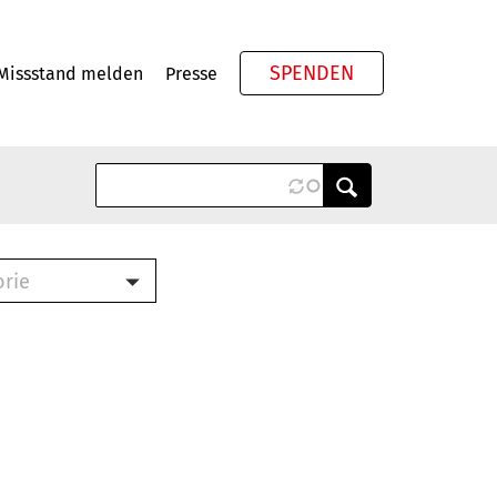
SPENDEN
Missstand melden
Presse
Meta
orie
Book (PDF)
terbrief (RTF)
roschüre (PDF)
cklisten (PDF)
oschüre
ch