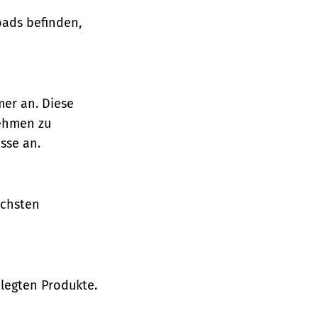
oads befinden,
mer an. Diese
nehmen zu
sse an.
ächsten
legten Produkte.