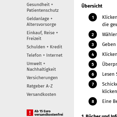
Gesundheit +
Übersicht
Patientenschutz
Klicke
Geldanlage +
Altersvorsorge
die ge
Einkauf, Reise +
Wählen
Freizeit
Geben 
Schulden + Kredit
Klicke
Telefon + Internet
Umwelt +
Überpr
Nachhaltigkeit
Lesen 
Versicherungen
Schick
Ratgeber A-Z
klicken
Versandkosten
Eine B
Ab 15 Euro
versandkostenfrei
1. Bücher und I