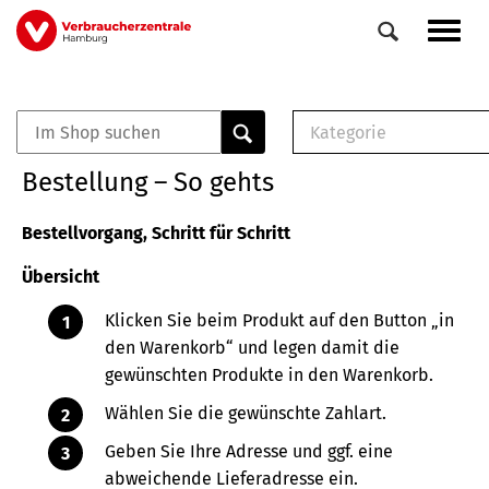
Direkt
Navig
zum
aktiv
Inhalt
Kategorie
0
Veranstaltungen
E-Book (PDF)
Bestellung – So gehts
Elemente
Musterbrief (RTF)
E-Broschüre (PDF
Bestellvorgang, Schritt für Schritt
Checklisten (PDF)
Übersicht
Broschüre
Buch
Klicken Sie beim Produkt auf den Button „in
den Warenkorb“ und legen damit die
gewünschten Produkte in den Warenkorb.
Wählen Sie die gewünschte Zahlart.
Geben Sie Ihre Adresse und ggf. eine
abweichende Lieferadresse ein.