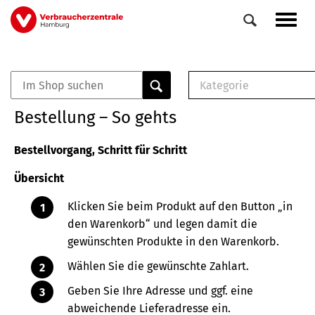
Direkt
Navig
zum
aktiv
Inhalt
Kategorie
0
Veranstaltungen
E-Book (PDF)
Bestellung – So gehts
Elemente
Musterbrief (RTF)
E-Broschüre (PDF
Bestellvorgang, Schritt für Schritt
Checklisten (PDF)
Übersicht
Broschüre
Buch
Klicken Sie beim Produkt auf den Button „in
den Warenkorb“ und legen damit die
gewünschten Produkte in den Warenkorb.
Wählen Sie die gewünschte Zahlart.
Geben Sie Ihre Adresse und ggf. eine
abweichende Lieferadresse ein.