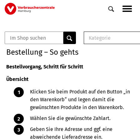
Direkt
Navig
zum
aktiv
Inhalt
Kategorie
0
Veranstaltungen
E-Book (PDF)
Bestellung – So gehts
Elemente
Musterbrief (RTF)
E-Broschüre (PDF
Bestellvorgang, Schritt für Schritt
Checklisten (PDF)
Übersicht
Broschüre
Buch
Klicken Sie beim Produkt auf den Button „in
den Warenkorb“ und legen damit die
gewünschten Produkte in den Warenkorb.
Wählen Sie die gewünschte Zahlart.
Geben Sie Ihre Adresse und ggf. eine
abweichende Lieferadresse ein.