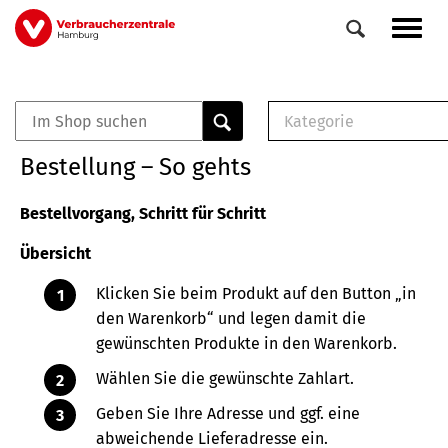
Direkt
Navig
zum
aktiv
Inhalt
Kategorie
0
Veranstaltungen
E-Book (PDF)
Bestellung – So gehts
Elemente
Musterbrief (RTF)
E-Broschüre (PDF
Bestellvorgang, Schritt für Schritt
Checklisten (PDF)
Übersicht
Broschüre
Buch
Klicken Sie beim Produkt auf den Button „in
den Warenkorb“ und legen damit die
gewünschten Produkte in den Warenkorb.
Wählen Sie die gewünschte Zahlart.
Geben Sie Ihre Adresse und ggf. eine
abweichende Lieferadresse ein.