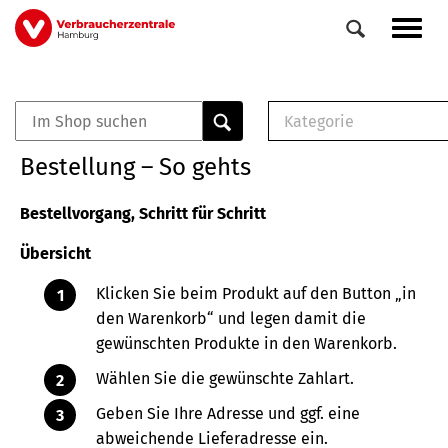
Direkt
Navig
zum
aktiv
Inhalt
Kategorie
0
Veranstaltungen
E-Book (PDF)
Bestellung – So gehts
Elemente
Musterbrief (RTF)
E-Broschüre (PDF
Bestellvorgang, Schritt für Schritt
Checklisten (PDF)
Übersicht
Broschüre
Buch
Klicken Sie beim Produkt auf den Button „in
den Warenkorb“ und legen damit die
gewünschten Produkte in den Warenkorb.
Wählen Sie die gewünschte Zahlart.
Geben Sie Ihre Adresse und ggf. eine
abweichende Lieferadresse ein.