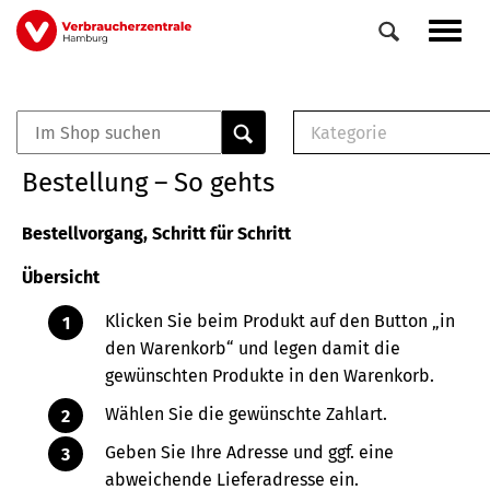
Direkt
Navig
zum
aktiv
Inhalt
Kategorie
0
Veranstaltungen
E-Book (PDF)
Bestellung – So gehts
Elemente
Musterbrief (RTF)
E-Broschüre (PDF
Bestellvorgang, Schritt für Schritt
Checklisten (PDF)
Übersicht
Broschüre
Buch
Klicken Sie beim Produkt auf den Button „in
den Warenkorb“ und legen damit die
gewünschten Produkte in den Warenkorb.
Wählen Sie die gewünschte Zahlart.
Geben Sie Ihre Adresse und ggf. eine
abweichende Lieferadresse ein.