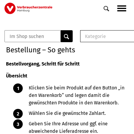
Direkt
Navig
zum
aktiv
Inhalt
Kategorie
0
Veranstaltungen
E-Book (PDF)
Bestellung – So gehts
Elemente
Musterbrief (RTF)
E-Broschüre (PDF
Bestellvorgang, Schritt für Schritt
Checklisten (PDF)
Übersicht
Broschüre
Buch
Klicken Sie beim Produkt auf den Button „in
den Warenkorb“ und legen damit die
gewünschten Produkte in den Warenkorb.
Wählen Sie die gewünschte Zahlart.
Geben Sie Ihre Adresse und ggf. eine
abweichende Lieferadresse ein.