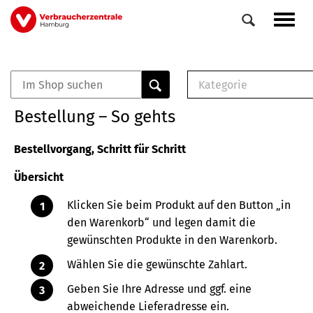
Direkt
Navig
zum
aktiv
Inhalt
Kategorie
0
Veranstaltungen
E-Book (PDF)
Bestellung – So gehts
Elemente
Musterbrief (RTF)
E-Broschüre (PDF
Bestellvorgang, Schritt für Schritt
Checklisten (PDF)
Übersicht
Broschüre
Buch
Klicken Sie beim Produkt auf den Button „in
den Warenkorb“ und legen damit die
gewünschten Produkte in den Warenkorb.
Wählen Sie die gewünschte Zahlart.
Geben Sie Ihre Adresse und ggf. eine
abweichende Lieferadresse ein.