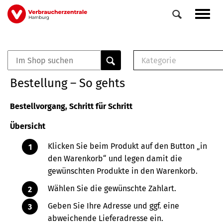
Direkt
Navig
zum
aktiv
Inhalt
Kategorie
0
Veranstaltungen
E-Book (PDF)
Bestellung – So gehts
Elemente
Musterbrief (RTF)
E-Broschüre (PDF
Bestellvorgang, Schritt für Schritt
Checklisten (PDF)
Übersicht
Broschüre
Buch
Klicken Sie beim Produkt auf den Button „in
den Warenkorb“ und legen damit die
gewünschten Produkte in den Warenkorb.
Wählen Sie die gewünschte Zahlart.
Geben Sie Ihre Adresse und ggf. eine
abweichende Lieferadresse ein.