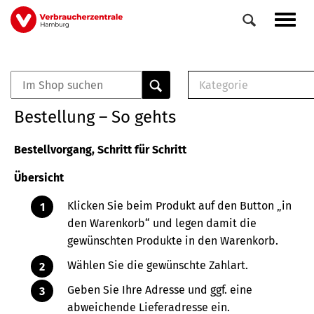
Direkt
Navig
zum
aktiv
Inhalt
Kategorie
0
Veranstaltungen
E-Book (PDF)
Bestellung – So gehts
Elemente
Musterbrief (RTF)
E-Broschüre (PDF
Bestellvorgang, Schritt für Schritt
Checklisten (PDF)
Übersicht
Broschüre
Buch
Klicken Sie beim Produkt auf den Button „in
den Warenkorb“ und legen damit die
gewünschten Produkte in den Warenkorb.
Wählen Sie die gewünschte Zahlart.
Geben Sie Ihre Adresse und ggf. eine
abweichende Lieferadresse ein.