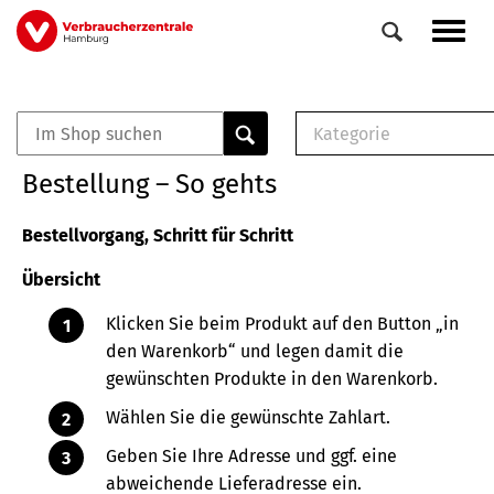
Direkt
Navig
zum
aktiv
Inhalt
Kategorie
0
Veranstaltungen
E-Book (PDF)
Bestellung – So gehts
Elemente
Musterbrief (RTF)
E-Broschüre (PDF
Bestellvorgang, Schritt für Schritt
Checklisten (PDF)
Übersicht
Broschüre
Buch
Klicken Sie beim Produkt auf den Button „in
den Warenkorb“ und legen damit die
gewünschten Produkte in den Warenkorb.
Wählen Sie die gewünschte Zahlart.
Geben Sie Ihre Adresse und ggf. eine
abweichende Lieferadresse ein.