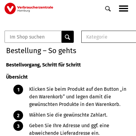
Direkt
Navig
zum
aktiv
Inhalt
Kategorie
0
Veranstaltungen
E-Book (PDF)
Bestellung – So gehts
Elemente
Musterbrief (RTF)
E-Broschüre (PDF
Bestellvorgang, Schritt für Schritt
Checklisten (PDF)
Übersicht
Broschüre
Buch
Klicken Sie beim Produkt auf den Button „in
den Warenkorb“ und legen damit die
gewünschten Produkte in den Warenkorb.
Wählen Sie die gewünschte Zahlart.
Geben Sie Ihre Adresse und ggf. eine
abweichende Lieferadresse ein.