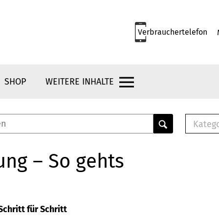
Verbrauchertelefon
SHOP
WEITERE INHALTE
Kateg
E-
Mus
ung – So gehts
E-B
Che
Br
Bu
chritt für Schritt