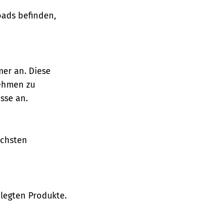
oads befinden,
mer an. Diese
nehmen zu
sse an.
ächsten
legten Produkte.