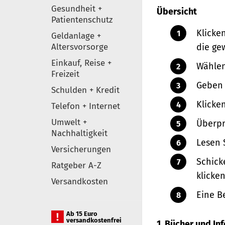
Gesundheit +
Übersicht
Patientenschutz
Klicke
Geldanlage +
Altersvorsorge
die ge
Einkauf, Reise +
Wählen
Freizeit
Geben 
Schulden + Kredit
Klicke
Telefon + Internet
Umwelt +
Überpr
Nachhaltigkeit
Lesen 
Versicherungen
Schick
Ratgeber A-Z
klicken
Versandkosten
Eine B
Ab 15 Euro
versandkostenfrei
1. Bücher und I