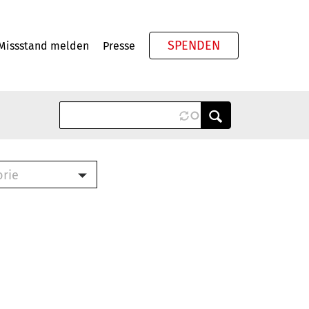
SPENDEN
Missstand melden
Presse
Meta
orie
Book (PDF)
terbrief (RTF)
roschüre (PDF)
cklisten (PDF)
oschüre
ch