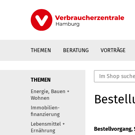
Direkt
zum
Inhalt
THEMEN
BERATUNG
VORTRÄGE
THEMEN
nstaltungen
Energie, Bauen +
Bestell
0
Wohnen
Elemente
Immobilien-
finanzierung
Lebensmittel +
Bestellvorgang, S
Ernährung