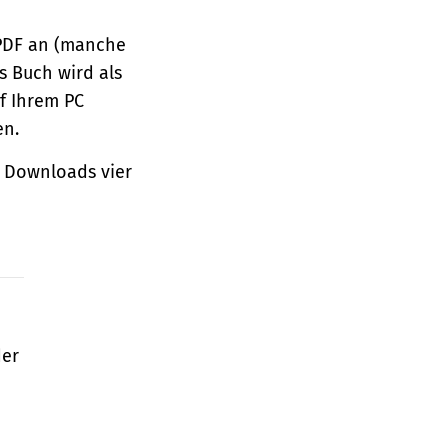
 PDF an (manche
s Buch wird als
f Ihrem PC
en.
 Downloads vier
der