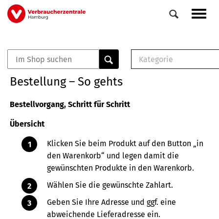
Direkt
Navig
zum
aktiv
Inhalt
Kategorie
0
Veranstaltungen
E-Book (PDF)
Bestellung – So gehts
Elemente
Musterbrief (RTF)
E-Broschüre (PDF
Bestellvorgang, Schritt für Schritt
Checklisten (PDF)
Übersicht
Broschüre
Buch
Klicken Sie beim Produkt auf den Button „in
den Warenkorb“ und legen damit die
gewünschten Produkte in den Warenkorb.
Wählen Sie die gewünschte Zahlart.
Geben Sie Ihre Adresse und ggf. eine
abweichende Lieferadresse ein.