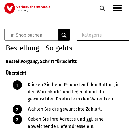
Direkt
Navig
zum
aktiv
Inhalt
Kategorie
0
Veranstaltungen
E-Book (PDF)
Bestellung – So gehts
Elemente
Musterbrief (RTF)
E-Broschüre (PDF
Bestellvorgang, Schritt für Schritt
Checklisten (PDF)
Übersicht
Broschüre
Buch
Klicken Sie beim Produkt auf den Button „in
den Warenkorb“ und legen damit die
gewünschten Produkte in den Warenkorb.
Wählen Sie die gewünschte Zahlart.
Geben Sie Ihre Adresse und ggf. eine
abweichende Lieferadresse ein.