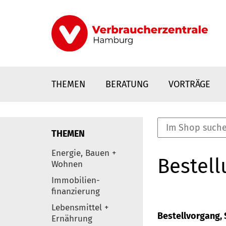
Direkt
zum
Inhalt
THEMEN
BERATUNG
VORTRÄGE
THEMEN
nstaltungen
Energie, Bauen +
Bestell
0
Wohnen
Elemente
Immobilien-
finanzierung
Lebensmittel +
Bestellvorgang, S
Ernährung