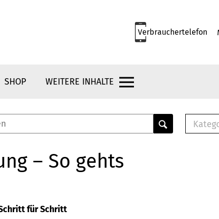
Verbrauchertelefon
SHOP
WEITERE INHALTE
Kateg
E-
Mus
ung – So gehts
E-B
Che
Br
Bu
chritt für Schritt