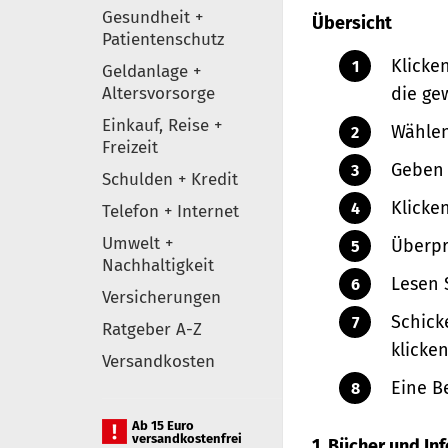
Gesundheit +
Übersicht
Patientenschutz
Klicke
Geldanlage +
Altersvorsorge
die ge
Einkauf, Reise +
Wählen
Freizeit
Geben 
Schulden + Kredit
Klicke
Telefon + Internet
Umwelt +
Überpr
Nachhaltigkeit
Lesen 
Versicherungen
Schick
Ratgeber A-Z
klicken
Versandkosten
Eine B
Ab 15 Euro
versandkostenfrei
1. Bücher und I