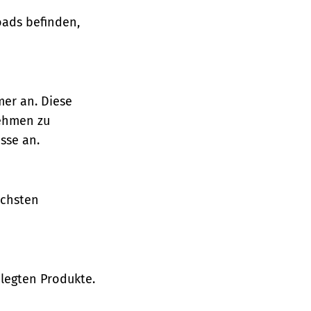
oads befinden,
mer an. Diese
nehmen zu
sse an.
ächsten
legten Produkte.