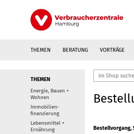
Direkt
zum
Inhalt
THEMEN
BERATUNG
VORTRÄGE
THEMEN
nstaltungen
Energie, Bauen +
Bestell
0
Wohnen
Elemente
Immobilien-
finanzierung
Lebensmittel +
Bestellvorgang, S
Ernährung