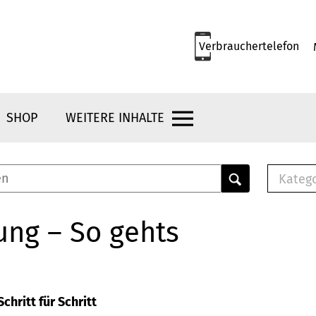
Verbrauchertelefon
SHOP
WEITERE INHALTE
Kateg
E-
Mus
ung – So gehts
E-B
Che
Br
Bu
chritt für Schritt