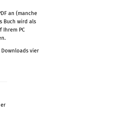
 PDF an (manche
s Buch wird als
f Ihrem PC
en.
 Downloads vier
der