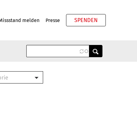
SPENDEN
Missstand melden
Presse
Meta
orie
Book (PDF)
terbrief (RTF)
roschüre (PDF)
cklisten (PDF)
oschüre
ch