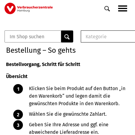
Direkt
Navig
zum
aktiv
Inhalt
Kategorie
0
Veranstaltungen
E-Book (PDF)
Bestellung – So gehts
Elemente
Musterbrief (RTF)
E-Broschüre (PDF
Bestellvorgang, Schritt für Schritt
Checklisten (PDF)
Übersicht
Broschüre
Buch
Klicken Sie beim Produkt auf den Button „in
den Warenkorb“ und legen damit die
gewünschten Produkte in den Warenkorb.
Wählen Sie die gewünschte Zahlart.
Geben Sie Ihre Adresse und ggf. eine
abweichende Lieferadresse ein.