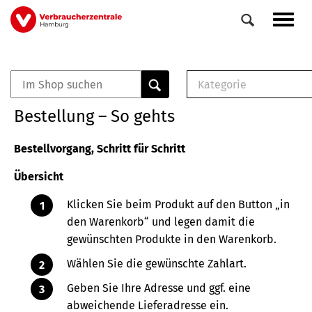
Direkt
Navig
zum
aktiv
Inhalt
Kategorie
0
Veranstaltungen
E-Book (PDF)
Bestellung – So gehts
Elemente
Musterbrief (RTF)
E-Broschüre (PDF
Bestellvorgang, Schritt für Schritt
Checklisten (PDF)
Übersicht
Broschüre
Buch
Klicken Sie beim Produkt auf den Button „in
den Warenkorb“ und legen damit die
gewünschten Produkte in den Warenkorb.
Wählen Sie die gewünschte Zahlart.
Geben Sie Ihre Adresse und ggf. eine
abweichende Lieferadresse ein.