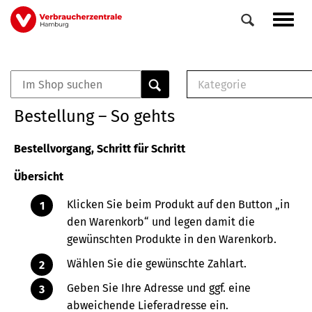
Direkt
Navig
zum
aktiv
Inhalt
Kategorie
0
Veranstaltungen
E-Book (PDF)
Bestellung – So gehts
Elemente
Musterbrief (RTF)
E-Broschüre (PDF
Bestellvorgang, Schritt für Schritt
Checklisten (PDF)
Übersicht
Broschüre
Buch
Klicken Sie beim Produkt auf den Button „in
den Warenkorb“ und legen damit die
gewünschten Produkte in den Warenkorb.
Wählen Sie die gewünschte Zahlart.
Geben Sie Ihre Adresse und ggf. eine
abweichende Lieferadresse ein.