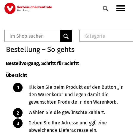
Direkt
Navig
zum
aktiv
Inhalt
Kategorie
0
Veranstaltungen
E-Book (PDF)
Bestellung – So gehts
Elemente
Musterbrief (RTF)
E-Broschüre (PDF
Bestellvorgang, Schritt für Schritt
Checklisten (PDF)
Übersicht
Broschüre
Buch
Klicken Sie beim Produkt auf den Button „in
den Warenkorb“ und legen damit die
gewünschten Produkte in den Warenkorb.
Wählen Sie die gewünschte Zahlart.
Geben Sie Ihre Adresse und ggf. eine
abweichende Lieferadresse ein.