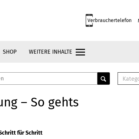
Verbrauchertelefon
SHOP
WEITERE INHALTE
Kateg
E-
Mus
ung – So gehts
E-B
Che
Br
Bu
chritt für Schritt