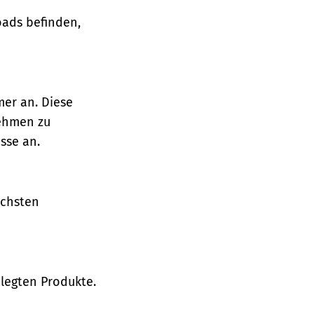
oads befinden,
mer an. Diese
nehmen zu
sse an.
ächsten
legten Produkte.