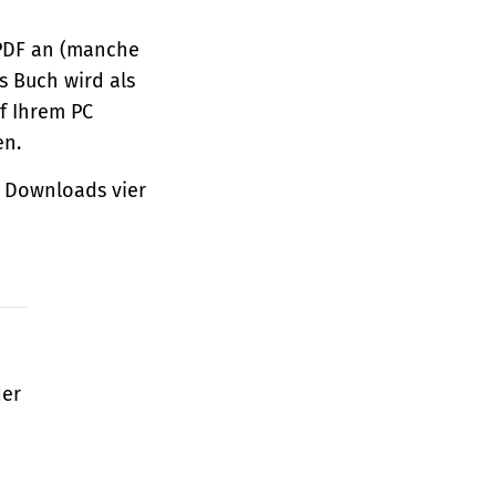
 PDF an (manche
s Buch wird als
f Ihrem PC
en.
 Downloads vier
der