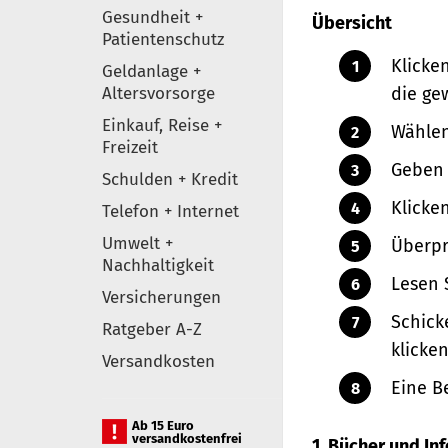
Gesundheit +
Übersicht
Patientenschutz
Klicke
Geldanlage +
Altersvorsorge
die ge
Einkauf, Reise +
Wählen
Freizeit
Geben 
Schulden + Kredit
Klicke
Telefon + Internet
Umwelt +
Überpr
Nachhaltigkeit
Lesen 
Versicherungen
Schick
Ratgeber A-Z
klicken
Versandkosten
Eine B
Ab 15 Euro
versandkostenfrei
1. Bücher und I