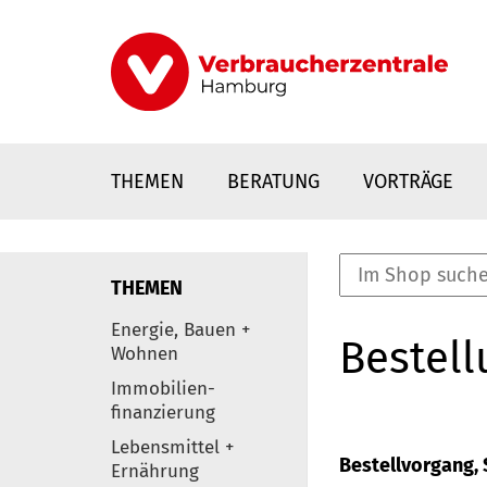
Direkt
zum
Inhalt
THEMEN
BERATUNG
VORTRÄGE
THEMEN
nstaltungen
Energie, Bauen +
Bestell
0
Wohnen
Elemente
Immobilien-
finanzierung
Lebensmittel +
Bestellvorgang, S
Ernährung