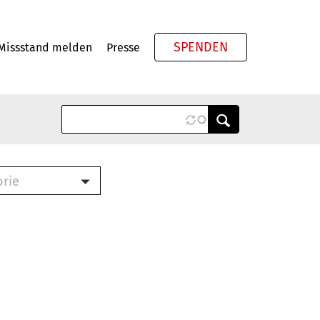
SPENDEN
Missstand melden
Presse
Meta
orie
Book (PDF)
terbrief (RTF)
roschüre (PDF)
cklisten (PDF)
oschüre
ch