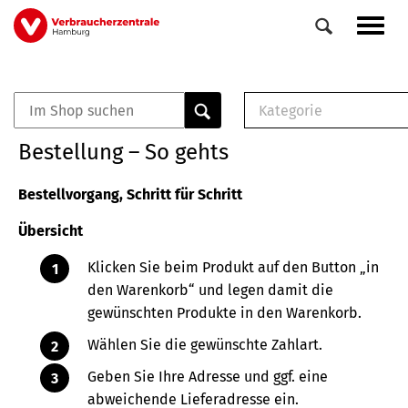
Direkt
Navig
zum
aktiv
Inhalt
Kategorie
0
Veranstaltungen
E-Book (PDF)
Bestellung – So gehts
Elemente
Musterbrief (RTF)
E-Broschüre (PDF
Bestellvorgang, Schritt für Schritt
Checklisten (PDF)
Übersicht
Broschüre
Buch
Klicken Sie beim Produkt auf den Button „in
den Warenkorb“ und legen damit die
gewünschten Produkte in den Warenkorb.
Wählen Sie die gewünschte Zahlart.
Geben Sie Ihre Adresse und ggf. eine
abweichende Lieferadresse ein.