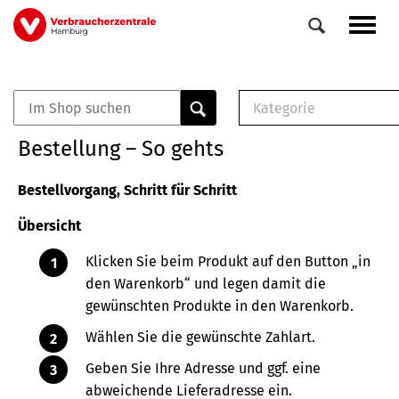
Direkt
Navig
zum
aktiv
Inhalt
Kategorie
0
Veranstaltungen
E-Book (PDF)
Bestellung – So gehts
Elemente
Musterbrief (RTF)
E-Broschüre (PDF
Bestellvorgang, Schritt für Schritt
Checklisten (PDF)
Übersicht
Broschüre
Buch
Klicken Sie beim Produkt auf den Button „in
den Warenkorb“ und legen damit die
gewünschten Produkte in den Warenkorb.
Wählen Sie die gewünschte Zahlart.
Geben Sie Ihre Adresse und ggf. eine
abweichende Lieferadresse ein.