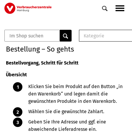
Direkt
Navig
zum
aktiv
Inhalt
Kategorie
0
Veranstaltungen
E-Book (PDF)
Bestellung – So gehts
Elemente
Musterbrief (RTF)
E-Broschüre (PDF
Bestellvorgang, Schritt für Schritt
Checklisten (PDF)
Übersicht
Broschüre
Buch
Klicken Sie beim Produkt auf den Button „in
den Warenkorb“ und legen damit die
gewünschten Produkte in den Warenkorb.
Wählen Sie die gewünschte Zahlart.
Geben Sie Ihre Adresse und ggf. eine
abweichende Lieferadresse ein.