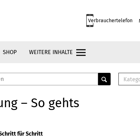
Verbrauchertelefon
SHOP
WEITERE INHALTE
Kateg
E-
Mus
ung – So gehts
E-B
Che
Br
Bu
chritt für Schritt