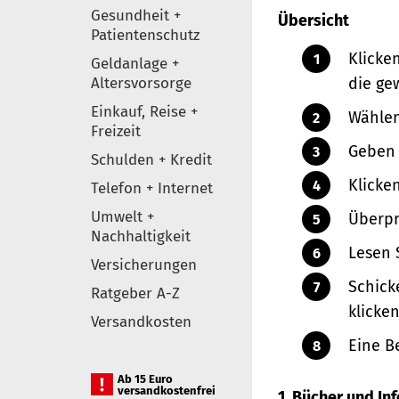
Gesundheit +
Übersicht
Patientenschutz
Klicke
Geldanlage +
Altersvorsorge
die ge
Einkauf, Reise +
Wählen
Freizeit
Geben 
Schulden + Kredit
Klicke
Telefon + Internet
Umwelt +
Überpr
Nachhaltigkeit
Lesen 
Versicherungen
Schick
Ratgeber A-Z
klicken
Versandkosten
Eine B
Ab 15 Euro
versandkostenfrei
1. Bücher und I