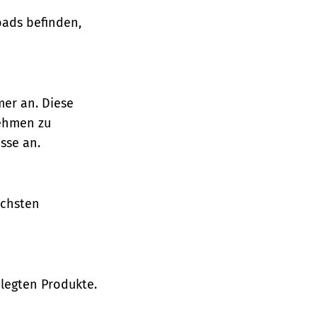
oads befinden,
mer an. Diese
nehmen zu
sse an.
ächsten
legten Produkte.