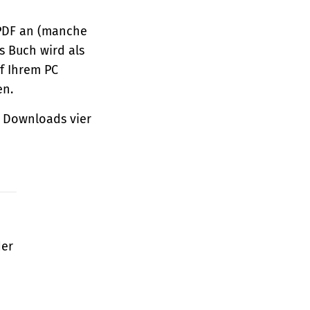
 PDF an (manche
s Buch wird als
f Ihrem PC
en.
 Downloads vier
der