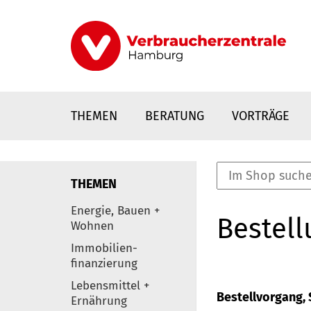
Direkt
zum
Inhalt
THEMEN
BERATUNG
VORTRÄGE
THEMEN
nstaltungen
Energie, Bauen +
Bestell
0
Wohnen
Elemente
Immobilien-
finanzierung
Lebensmittel +
Bestellvorgang, S
Ernährung