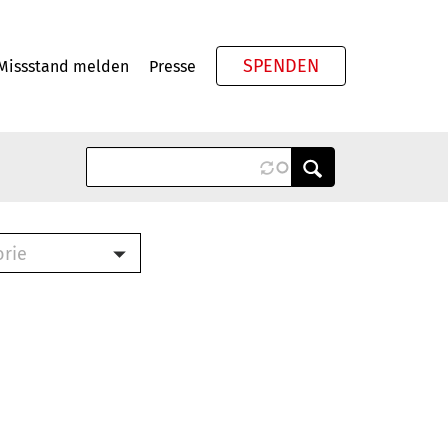
SPENDEN
Missstand melden
Presse
Meta
orie
Book (PDF)
terbrief (RTF)
roschüre (PDF)
cklisten (PDF)
oschüre
ch