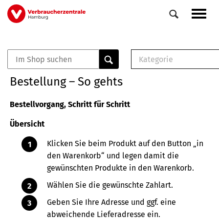
Direkt
Navig
zum
aktiv
Inhalt
Kategorie
0
Veranstaltungen
E-Book (PDF)
Bestellung – So gehts
Elemente
Musterbrief (RTF)
E-Broschüre (PDF
Bestellvorgang, Schritt für Schritt
Checklisten (PDF)
Übersicht
Broschüre
Buch
Klicken Sie beim Produkt auf den Button „in
den Warenkorb“ und legen damit die
gewünschten Produkte in den Warenkorb.
Wählen Sie die gewünschte Zahlart.
Geben Sie Ihre Adresse und ggf. eine
abweichende Lieferadresse ein.