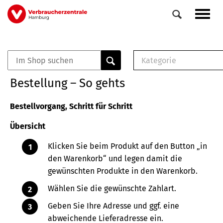
Direkt
Navig
zum
aktiv
Inhalt
Kategorie
0
Veranstaltungen
E-Book (PDF)
Bestellung – So gehts
Elemente
Musterbrief (RTF)
E-Broschüre (PDF
Bestellvorgang, Schritt für Schritt
Checklisten (PDF)
Übersicht
Broschüre
Buch
Klicken Sie beim Produkt auf den Button „in
den Warenkorb“ und legen damit die
gewünschten Produkte in den Warenkorb.
Wählen Sie die gewünschte Zahlart.
Geben Sie Ihre Adresse und ggf. eine
abweichende Lieferadresse ein.