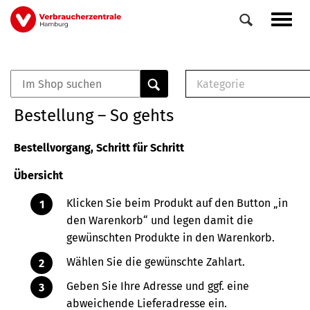
Direkt
Navig
zum
aktiv
Inhalt
Kategorie
0
Veranstaltungen
E-Book (PDF)
Bestellung – So gehts
Elemente
Musterbrief (RTF)
E-Broschüre (PDF
Bestellvorgang, Schritt für Schritt
Checklisten (PDF)
Übersicht
Broschüre
Buch
Klicken Sie beim Produkt auf den Button „in
den Warenkorb“ und legen damit die
gewünschten Produkte in den Warenkorb.
Wählen Sie die gewünschte Zahlart.
Geben Sie Ihre Adresse und ggf. eine
abweichende Lieferadresse ein.