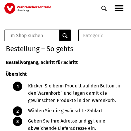
Direkt
Navig
zum
aktiv
Inhalt
Kategorie
0
Veranstaltungen
E-Book (PDF)
Bestellung – So gehts
Elemente
Musterbrief (RTF)
E-Broschüre (PDF
Bestellvorgang, Schritt für Schritt
Checklisten (PDF)
Übersicht
Broschüre
Buch
Klicken Sie beim Produkt auf den Button „in
den Warenkorb“ und legen damit die
gewünschten Produkte in den Warenkorb.
Wählen Sie die gewünschte Zahlart.
Geben Sie Ihre Adresse und ggf. eine
abweichende Lieferadresse ein.