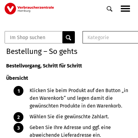
Direkt
Navig
zum
aktiv
Inhalt
Kategorie
0
Veranstaltungen
E-Book (PDF)
Bestellung – So gehts
Elemente
Musterbrief (RTF)
E-Broschüre (PDF
Bestellvorgang, Schritt für Schritt
Checklisten (PDF)
Übersicht
Broschüre
Buch
Klicken Sie beim Produkt auf den Button „in
den Warenkorb“ und legen damit die
gewünschten Produkte in den Warenkorb.
Wählen Sie die gewünschte Zahlart.
Geben Sie Ihre Adresse und ggf. eine
abweichende Lieferadresse ein.