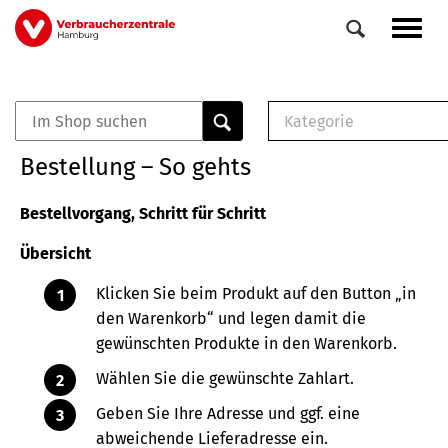
Direkt
Navig
zum
aktiv
Inhalt
Kategorie
0
Veranstaltungen
E-Book (PDF)
Bestellung – So gehts
Elemente
Musterbrief (RTF)
E-Broschüre (PDF
Bestellvorgang, Schritt für Schritt
Checklisten (PDF)
Übersicht
Broschüre
Buch
Klicken Sie beim Produkt auf den Button „in
den Warenkorb“ und legen damit die
gewünschten Produkte in den Warenkorb.
Wählen Sie die gewünschte Zahlart.
Geben Sie Ihre Adresse und ggf. eine
abweichende Lieferadresse ein.