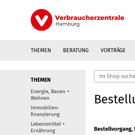
Direkt
zum
Inhalt
THEMEN
BERATUNG
VORTRÄGE
THEMEN
nstaltungen
Energie, Bauen +
Bestell
0
Wohnen
Elemente
Immobilien-
finanzierung
Lebensmittel +
Bestellvorgang, S
Ernährung