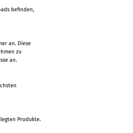
oads befinden,
mer an. Diese
nehmen zu
sse an.
ächsten
legten Produkte.