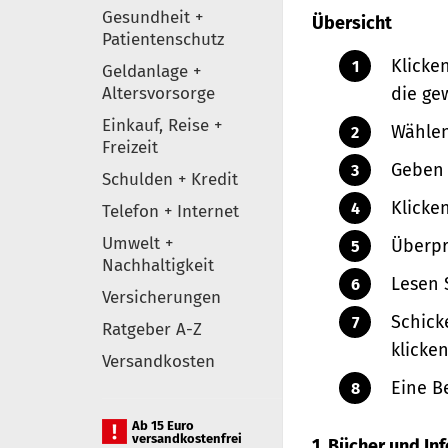
Gesundheit +
Übersicht
Patientenschutz
Klicke
Geldanlage +
Altersvorsorge
die ge
Einkauf, Reise +
Wählen
Freizeit
Geben 
Schulden + Kredit
Klicke
Telefon + Internet
Umwelt +
Überpr
Nachhaltigkeit
Lesen 
Versicherungen
Schick
Ratgeber A-Z
klicken
Versandkosten
Eine B
Ab 15 Euro
versandkostenfrei
1. Bücher und I