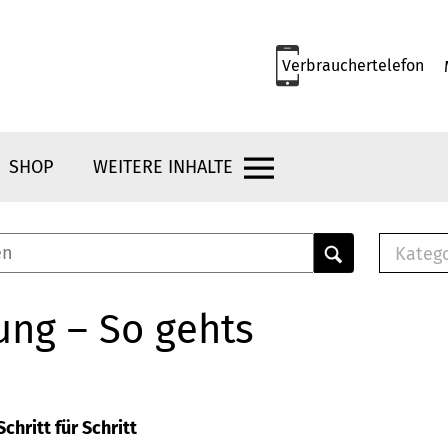
Verbrauchertelefon
SHOP
WEITERE INHALTE
Kateg
E-
Mus
ung – So gehts
E-B
Che
Br
Bu
chritt für Schritt