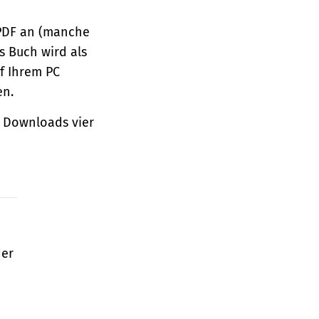
 PDF an (manche
s Buch wird als
f Ihrem PC
en.
 Downloads vier
der