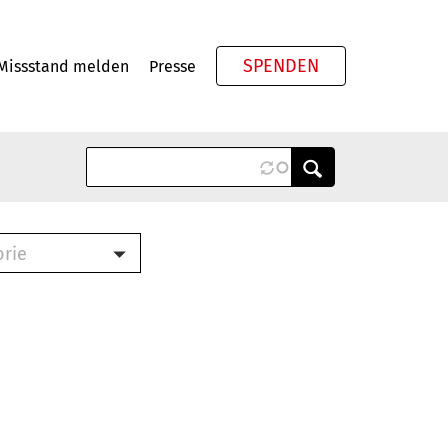
SPENDEN
Missstand melden
Presse
Meta
orie
Book (PDF)
terbrief (RTF)
roschüre (PDF)
cklisten (PDF)
oschüre
ch