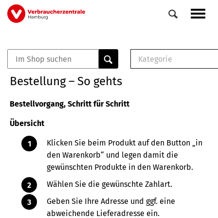
Direkt
Navig
zum
aktiv
Inhalt
Kategorie
0
Veranstaltungen
E-Book (PDF)
Bestellung – So gehts
Elemente
Musterbrief (RTF)
E-Broschüre (PDF
Bestellvorgang, Schritt für Schritt
Checklisten (PDF)
Übersicht
Broschüre
Buch
Klicken Sie beim Produkt auf den Button „in
den Warenkorb“ und legen damit die
gewünschten Produkte in den Warenkorb.
Wählen Sie die gewünschte Zahlart.
Geben Sie Ihre Adresse und ggf. eine
abweichende Lieferadresse ein.