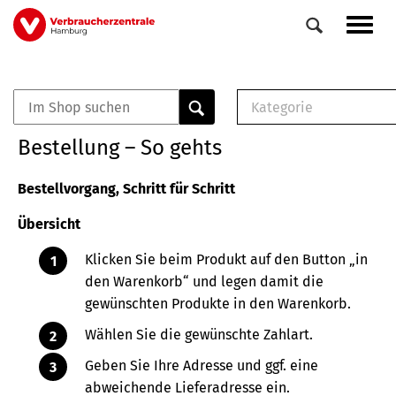
Direkt
Navig
zum
aktiv
Inhalt
Kategorie
0
Veranstaltungen
E-Book (PDF)
Bestellung – So gehts
Elemente
Musterbrief (RTF)
E-Broschüre (PDF
Bestellvorgang, Schritt für Schritt
Checklisten (PDF)
Übersicht
Broschüre
Buch
Klicken Sie beim Produkt auf den Button „in
den Warenkorb“ und legen damit die
gewünschten Produkte in den Warenkorb.
Wählen Sie die gewünschte Zahlart.
Geben Sie Ihre Adresse und ggf. eine
abweichende Lieferadresse ein.