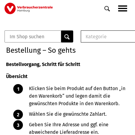
Direkt
Navig
zum
aktiv
Inhalt
Kategorie
0
Veranstaltungen
E-Book (PDF)
Bestellung – So gehts
Elemente
Musterbrief (RTF)
E-Broschüre (PDF
Bestellvorgang, Schritt für Schritt
Checklisten (PDF)
Übersicht
Broschüre
Buch
Klicken Sie beim Produkt auf den Button „in
den Warenkorb“ und legen damit die
gewünschten Produkte in den Warenkorb.
Wählen Sie die gewünschte Zahlart.
Geben Sie Ihre Adresse und ggf. eine
abweichende Lieferadresse ein.