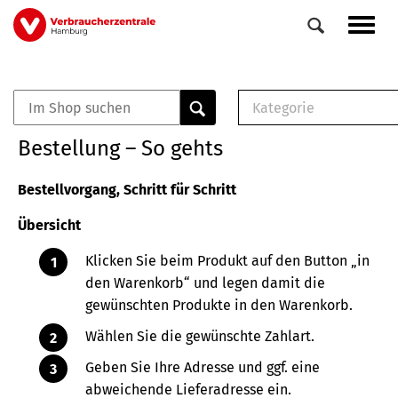
Direkt
Navig
zum
aktiv
Inhalt
Kategorie
0
Veranstaltungen
E-Book (PDF)
Bestellung – So gehts
Elemente
Musterbrief (RTF)
E-Broschüre (PDF
Bestellvorgang, Schritt für Schritt
Checklisten (PDF)
Übersicht
Broschüre
Buch
Klicken Sie beim Produkt auf den Button „in
den Warenkorb“ und legen damit die
gewünschten Produkte in den Warenkorb.
Wählen Sie die gewünschte Zahlart.
Geben Sie Ihre Adresse und ggf. eine
abweichende Lieferadresse ein.