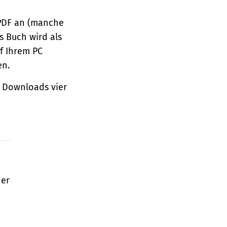
 PDF an (manche
s Buch wird als
f Ihrem PC
en.
 Downloads vier
der