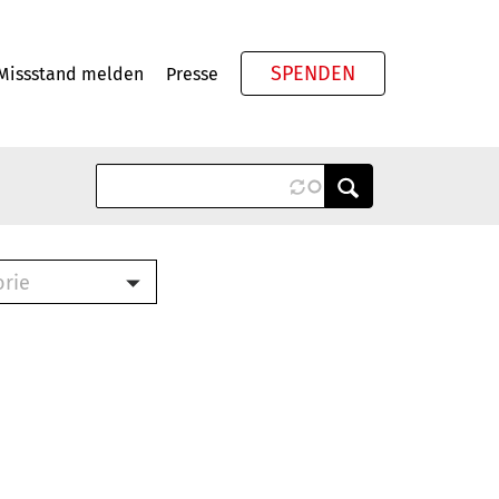
SPENDEN
Missstand melden
Presse
Meta
orie
Book (PDF)
terbrief (RTF)
roschüre (PDF)
cklisten (PDF)
oschüre
ch