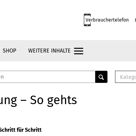
Verbrauchertelefon
SHOP
WEITERE INHALTE
Kateg
E-
Mus
ung – So gehts
E-B
Che
Br
Bu
chritt für Schritt