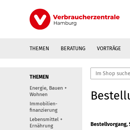
Direkt
zum
Inhalt
THEMEN
BERATUNG
VORTRÄGE
THEMEN
nstaltungen
Energie, Bauen +
Bestell
0
Wohnen
Elemente
Immobilien-
finanzierung
Lebensmittel +
Bestellvorgang, S
Ernährung