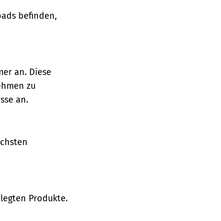
oads befinden,
mer an. Diese
nehmen zu
sse an.
ächsten
legten Produkte.