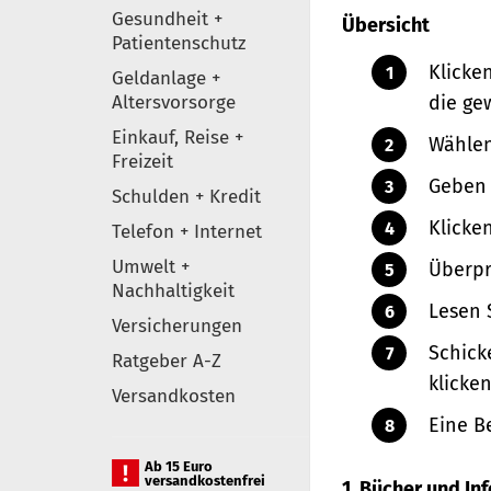
Gesundheit +
Übersicht
Patientenschutz
Klicke
Geldanlage +
Altersvorsorge
die ge
Einkauf, Reise +
Wählen
Freizeit
Geben 
Schulden + Kredit
Klicke
Telefon + Internet
Umwelt +
Überpr
Nachhaltigkeit
Lesen 
Versicherungen
Schick
Ratgeber A-Z
klicken
Versandkosten
Eine B
Ab 15 Euro
versandkostenfrei
1. Bücher und I