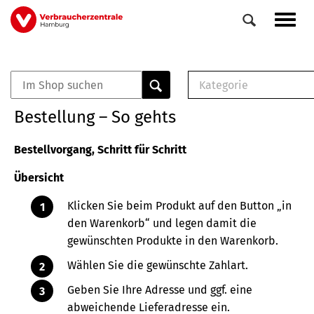
Direkt
Navig
zum
aktiv
Inhalt
Kategorie
0
Veranstaltungen
E-Book (PDF)
Bestellung – So gehts
Elemente
Musterbrief (RTF)
E-Broschüre (PDF
Bestellvorgang, Schritt für Schritt
Checklisten (PDF)
Übersicht
Broschüre
Buch
Klicken Sie beim Produkt auf den Button „in
den Warenkorb“ und legen damit die
gewünschten Produkte in den Warenkorb.
Wählen Sie die gewünschte Zahlart.
Geben Sie Ihre Adresse und ggf. eine
abweichende Lieferadresse ein.