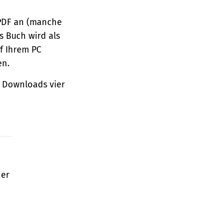
 PDF an (manche
s Buch wird als
f Ihrem PC
en.
 Downloads vier
der