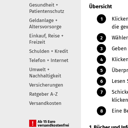
Gesundheit +
Übersicht
Patientenschutz
Klicke
Geldanlage +
Altersvorsorge
die ge
Einkauf, Reise +
Wählen
Freizeit
Geben 
Schulden + Kredit
Klicke
Telefon + Internet
Umwelt +
Überpr
Nachhaltigkeit
Lesen 
Versicherungen
Schick
Ratgeber A-Z
klicken
Versandkosten
Eine B
Ab 15 Euro
versandkostenfrei
1. Bücher und I