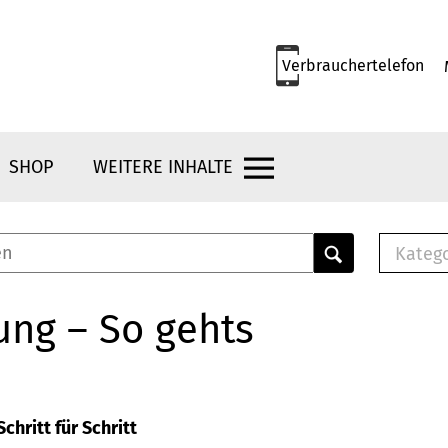
Verbrauchertelefon
SHOP
WEITERE INHALTE
Kateg
E-
Mus
ung – So gehts
E-B
Che
Br
Bu
chritt für Schritt