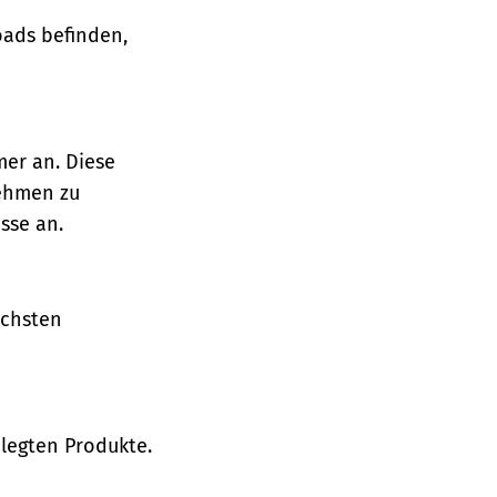
oads befinden,
mer an. Diese
nehmen zu
sse an.
ächsten
legten Produkte.