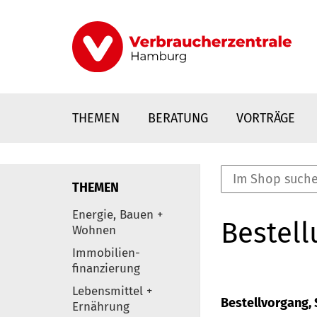
Direkt
zum
Inhalt
THEMEN
BERATUNG
VORTRÄGE
THEMEN
nstaltungen
Energie, Bauen +
Bestell
0
Wohnen
Elemente
Immobilien-
finanzierung
Lebensmittel +
Bestellvorgang, S
Ernährung