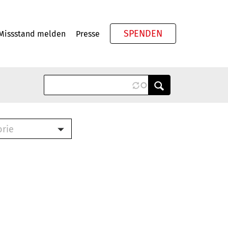
SPENDEN
Missstand melden
Presse
Meta
orie
Book (PDF)
terbrief (RTF)
roschüre (PDF)
cklisten (PDF)
oschüre
ch