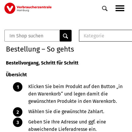
Direkt
Navig
zum
aktiv
Inhalt
Kategorie
0
Veranstaltungen
E-Book (PDF)
Bestellung – So gehts
Elemente
Musterbrief (RTF)
E-Broschüre (PDF
Bestellvorgang, Schritt für Schritt
Checklisten (PDF)
Übersicht
Broschüre
Buch
Klicken Sie beim Produkt auf den Button „in
den Warenkorb“ und legen damit die
gewünschten Produkte in den Warenkorb.
Wählen Sie die gewünschte Zahlart.
Geben Sie Ihre Adresse und ggf. eine
abweichende Lieferadresse ein.